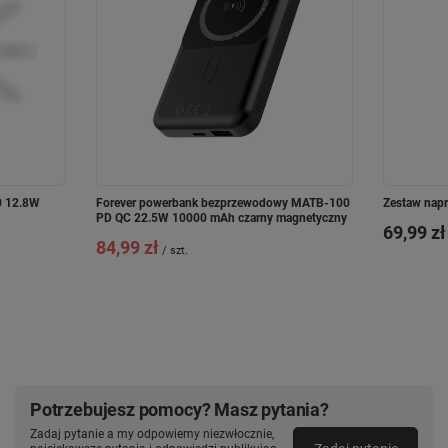
0 12.8W
Forever powerbank bezprzewodowy MATB-100
Zestaw napr
PD QC 22.5W 10000 mAh czarny magnetyczny
69,99 zł
84,99 zł
/
szt.
Potrzebujesz pomocy? Masz pytania?
Zadaj pytanie a my odpowiemy niezwłocznie,