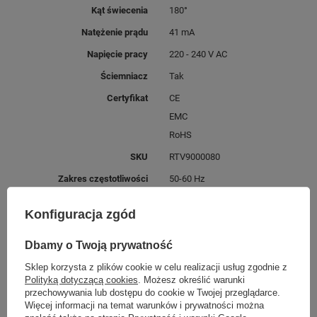
Kąt świecenia
180°
Natężenie prądu
41 mA
Napięcie pracy
220 - 240 V AC
Ściemniacz
Tak
Certyfikat
CE
EMC
RoHS
SKU
RTV9000080
Zakres częstotliwości
50-60 Hz
Klasa energetyczna
F
Konfiguracja zgód
Dbamy o Twoją prywatność
MOŻE CIĘ ZAINTERESOWAĆ
Sklep korzysta z plików cookie w celu realizacji usług zgodnie z
Polityką dotyczącą cookies
. Możesz określić warunki
przechowywania lub dostępu do cookie w Twojej przeglądarce.
Więcej informacji na temat warunków i prywatności można