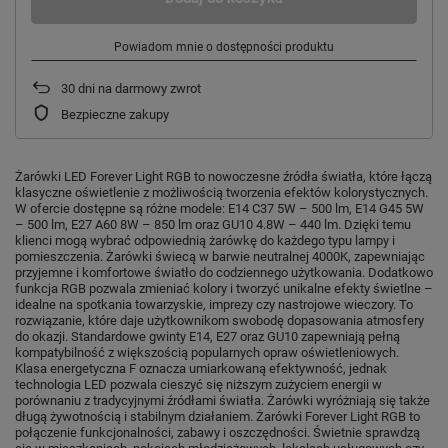
Powiadom mnie o dostępności produktu
30
dni na darmowy zwrot
Bezpieczne zakupy
Żarówki LED Forever Light RGB to nowoczesne źródła światła, które łączą
klasyczne oświetlenie z możliwością tworzenia efektów kolorystycznych.
W ofercie dostępne są różne modele: E14 C37 5W – 500 lm, E14 G45 5W
– 500 lm, E27 A60 8W – 850 lm oraz GU10 4.8W – 440 lm. Dzięki temu
klienci mogą wybrać odpowiednią żarówkę do każdego typu lampy i
pomieszczenia. Żarówki świecą w barwie neutralnej 4000K, zapewniając
przyjemne i komfortowe światło do codziennego użytkowania. Dodatkowo
funkcja RGB pozwala zmieniać kolory i tworzyć unikalne efekty świetlne –
idealne na spotkania towarzyskie, imprezy czy nastrojowe wieczory. To
rozwiązanie, które daje użytkownikom swobodę dopasowania atmosfery
do okazji. Standardowe gwinty E14, E27 oraz GU10 zapewniają pełną
kompatybilność z większością popularnych opraw oświetleniowych.
Klasa energetyczna F oznacza umiarkowaną efektywność, jednak
technologia LED pozwala cieszyć się niższym zużyciem energii w
porównaniu z tradycyjnymi źródłami światła. Żarówki wyróżniają się także
długą żywotnością i stabilnym działaniem. Żarówki Forever Light RGB to
połączenie funkcjonalności, zabawy i oszczędności. Świetnie sprawdzą