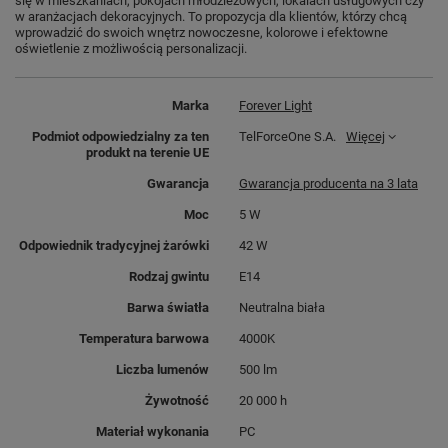
się w mieszkaniach, pokojach młodzieżowych, lokalach usługowych czy
w aranżacjach dekoracyjnych. To propozycja dla klientów, którzy chcą
wprowadzić do swoich wnętrz nowoczesne, kolorowe i efektowne
oświetlenie z możliwością personalizacji.
Marka
Forever Light
Podmiot odpowiedzialny za ten
TelForceOne S.A.
Więcej
produkt na terenie UE
Gwarancja
Gwarancja producenta na 3 lata
Moc
5 W
Odpowiednik tradycyjnej żarówki
42 W
Rodzaj gwintu
E14
Barwa światła
Neutralna biała
Temperatura barwowa
4000K
Liczba lumenów
500 lm
Żywotność
20 000 h
Materiał wykonania
PC