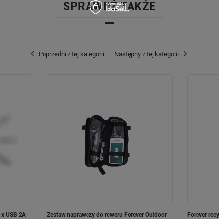
SPRAWDŹ TAKŻE
Poprzedni z tej kategorii
Następny z tej kategorii
 1x USB 2A
Zestaw naprawczy do roweru Forever Outdoor
Forever rec