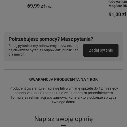
ładowaniem
69,99 zł
MagSafe R
/
szt.
91,00 zł
Potrzebujesz pomocy? Masz pytania?
Zadaj pytanie a my odpowiemy niezwłocznie,
Zadaj pytanie
najciekawsze pytania i odpowiedzi publikując
dla innych.
GWARANCJA PRODUCENTA NA 1 ROK
Producent gwarantuje naprawę lub wymianę sprzętu do 12 miesięcy
od daty zakupu. Skontaktuj się ze sklepem za pośrednictwem
formularza reklamacji aby zamówić kuriera który odbierze sprzęt z
Twojego domu.
Napisz swoją opinię