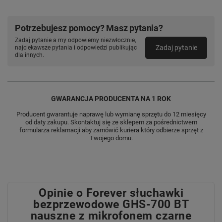
wielogodzinnej rozgrywce.
Potrzebujesz pomocy? Masz pytania?
W OPAKOWANIU:
Zadaj pytanie a my odpowiemy niezwłocznie,
Zadaj pytanie
najciekawsze pytania i odpowiedzi publikując
dla innych.
słuchawki Bluetooth GHS‑700,
przewód ładujący USB-C,
instrukcja obsługi.
GWARANCJA PRODUCENTA NA 1 ROK
Producent gwarantuje naprawę lub wymianę sprzętu do 12 miesięcy
od daty zakupu. Skontaktuj się ze sklepem za pośrednictwem
formularza reklamacji aby zamówić kuriera który odbierze sprzęt z
Twojego domu.
Opinie o Forever słuchawki
bezprzewodowe GHS-700 BT
nauszne z mikrofonem czarne