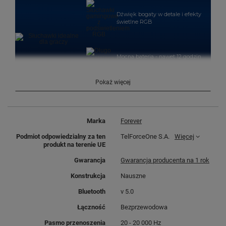
Dźwięk bogaty w detale i efekty
świetlne RGB
Mocna bateria - nawet 12 godzin
pracy
Pokaż więcej
Regulacja, miękkie wykończenie i
chowany mikrofon
Marka
Forever
Podmiot odpowiedzialny za ten
TelForceOne S.A.
Więcej
produkt na terenie UE
BEZPRZEWODOWY ZESTAW
Gwarancja
Gwarancja producenta na 1 rok
SŁUCHAWKOWY –
SWOBODA PODCZAS GRANIA
Konstrukcja
Nauszne
Bluetooth
v 5.0
Do słuchawek dźwięk przesyłany jest cyfrowo, z
wykorzystaniem
najnowszego modułu Bluetooth v.
Łączność
Bezprzewodowa
5.0
. Technologia zapewnia stabilne połączenie bez
szumów i drażniących opóźnień. Brak kabla pozwala
Pasmo przenoszenia
20 - 20 000 Hz