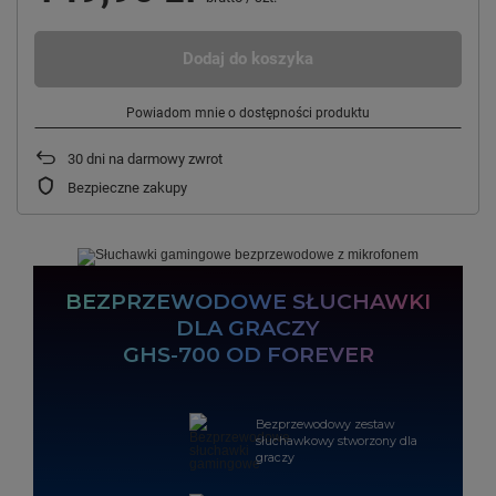
Dodaj do koszyka
Powiadom mnie o dostępności produktu
30
dni na darmowy zwrot
Bezpieczne zakupy
BEZPRZEWODOWE SŁUCHAWKI
DLA GRACZY
GHS-700 OD FOREVER
Bezprzewodowy zestaw
słuchawkowy stworzony dla
graczy