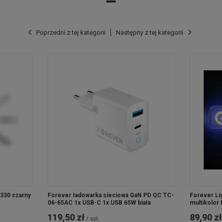
Poprzedni z tej kategorii
Następny z tej kategorii
SŁUCHAWKI DOUSZNE, KTÓRE DBAJĄ
O KOMFORT UŻYTKOWNIKÓW
Bezprzewodowe Earp od Forever zaprojektowano z naciskiem na
wygodę.
Ergonomiczna konstrukcja
niweluje poczucie dyskomfortu
przy dłuższym noszeniu. Słuchawki dopasowują się do budowy
anatomicznej ucha, zapewniając
stabilne umiejscowienie
. Nie
martw się, że niepostrzeżenie zgubisz słuchawkę.
330 czarny
Forever ładowarka sieciowa GaN PD QC TC-
Forever Li
06-65AC 1x USB-C 1x USB 65W biała
multikolor
119,50 zł
89,90 zł
/
szt.