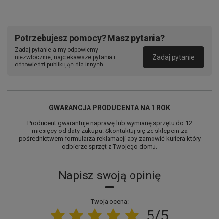
Potrzebujesz pomocy? Masz pytania?
BLUETOOTH W WERSJI 5.1 –
Zadaj pytanie a my odpowiemy
STABILNA ŁĄCZNOŚĆ
Zadaj pytanie
niezwłocznie, najciekawsze pytania i
odpowiedzi publikując dla innych.
BEZPRZEWODOWA
Najnowsza wersja technologii Bluetooth
gwarantuje połączenie
bez szumów i zakłóceń. Ponadto brak przewodów to
pełna
GWARANCJA PRODUCENTA NA 1 ROK
swoboda ruchu
. Wygodę rozwiązania bezprzewodowego docenią
miłośnicy sportu czy osoby lubiące pracować przy muzyce.
Producent gwarantuje naprawę lub wymianę sprzętu do 12
miesięcy od daty zakupu. Skontaktuj się ze sklepem za
pośrednictwem formularza reklamacji aby zamówić kuriera który
odbierze sprzęt z Twojego domu.
Napisz swoją opinię
Twoja ocena:
5/5