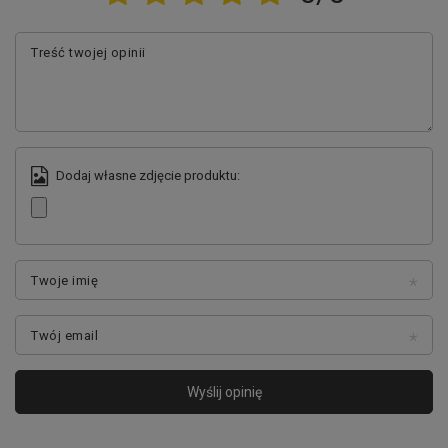
Treść twojej opinii
POŁĄCZENIA TELEFONICZNE BEZ
UŻYCIA RĄK
Nie lubisz marnować czasu i kiedy to wykonalne, robisz dwie rzeczy
jednocześnie? Użyj
słuchawek bezprzewodowych z wbudowanym
Dodaj własne zdjęcie produktu:
mikrofonem
. Zwolnij ręce, kiedy rozmawiasz przez telefon. TWE-
110 od Forever dają Ci czystą i klarowną jakość połączenia.
Perfekcyjnie słyszysz rozmówcę, a rozmówca słyszy Ciebie.
Twoje imię
Twój email
Wyślij opinię