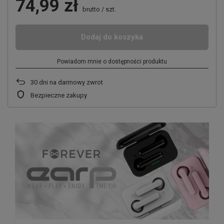
74,99 zł
brutto
/
szt.
Dodaj do koszyka
Powiadom mnie o dostępności produktu
30
dni na darmowy zwrot
Bezpieczne zakupy