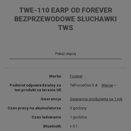
TWE-110 EARP OD FOREVER
BEZPRZEWODOWE SŁUCHAWKI
TWS
Poznaj doskonałą jakość dźwięku i pełną swobodę ruchu.
Pokaż więcej
Wygodne sterowanie
połączeniami i muzyką
Marka
Forever
Czas pracy z użyciem etui
Podmiot odpowiedzialny za
TelForceOne S.A.
Więcej
nawet do
9 h
!
ten produkt na terenie UE
Gwarancja
Gwarancja producenta na 1 rok
Czas pracy na akumulatorze
3 godziny
Automatyczne
włączanie,
wyłączanie i parowanie
Czas ładowania
1 godzina
Bluetooth
v 5.1