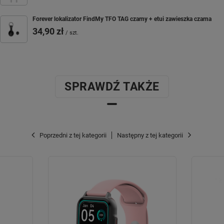
Forever lokalizator FindMy TFO TAG czarny + etui zawieszka czarna
34,90 zł
/
szt.
SPRAWDŹ TAKŻE
Postaw na nowy styl, z
bogatym wnętrzem
Poprzedni z tej kategorii
Następny z tej kategorii
Smartwatch Forever Forevigo 2 jest
dostępny w trzech popularnych kolorach -
srebrnym, czarnym i różowo-złotym. Posiada
wytrzymałą metalową obudowę i wypukły
wyświetlacz o rozmiarze 1,4-cala,
zapewniający większy kontrast i nasycenie
kolorów. Wyświetlacz wykonany został ze
szkła hartowanego 2.5D, co zwiększa
odporność na zarysowania.