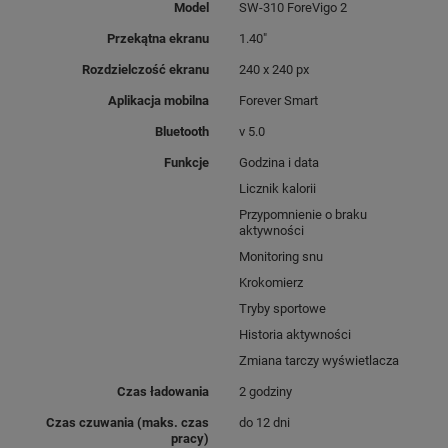
Model
SW-310 ForeVigo 2
Zmienne tarcze zegarka
Przekątna ekranu
1.40"
Rozdzielczość ekranu
240 x 240 px
Aplikacja mobilna
Forever Smart
Bluetooth
v 5.0
Funkcje
Godzina i data
Licznik kalorii
Metalowa ramka
Przypomnienie o braku
aktywności
Monitoring snu
Krokomierz
Tryby sportowe
Historia aktywności
Zmiana tarczy wyświetlacza
Wodoodporność IP-68
Czas ładowania
2 godziny
Czas czuwania (maks. czas
do 12 dni
pracy)