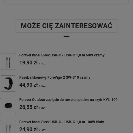
Bateria o długiej żywotności
MOŻE CIĘ ZAINTERESOWAĆ
Forever kabel Sleek USB-C - USB-C 1,0 m 60W czarny
19,90 zł
Powiadomienia z telefonu
/
szt.
Pasek silikonowy ForeVigo 2 SW-310 czarny
44,90 zł
/
szt.
Forever Outdoor zapięcie do roweru spiralne na szyfr KYL-100
26,55 zł
/
szt.
Dwa paski w zestawie
Forever kabel Sleek USB-C - USB-C 1,0 m 100W biały
24,90 zł
/
szt.