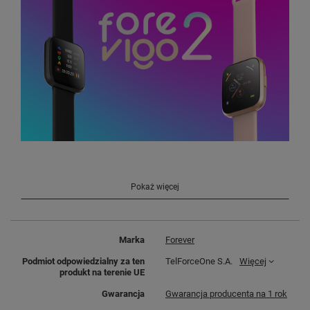
Smartwatch - FOREVIGO2
Pokaż więcej
SW-310
Marka
Forever
Podmiot odpowiedzialny za ten
TelForceOne S.A.
Więcej
produkt na terenie UE
Gwarancja
Gwarancja producenta na 1 rok