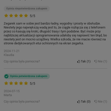
Opinia niepotwierdzona zakupem
5/5
Zegarek sam w sobie jest bardzo ładny, wygodny i prosty w obsłudze.
Niestety jego największą wadą jest to, że ciągle rozłącza się z telefonem
przez co kasują się kroki, długość trasy i tym podobne. Być może przy
najbliższej aktualizacji oprogramowania udałoby się naprawić ten błąd, bo
niestety jest on mocno uciążliwy. Wielka szkoda, że nie macie również na
stronie dedykowanych etui ochronnych na ekran zegarka.
2024-11-21
Klaudia
Czy opinia była pomocna?
Tak
1
Nie
1
Opinia potwierdzona zakupem
5/5
2024-07-15
Marta
Czy opinia była pomocna?
Tak
0
Nie
1