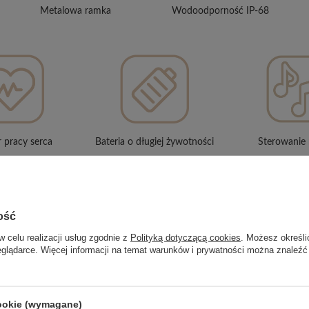
Metalowa ramka
Wodoodporność IP-68
 pracy serca
Bateria o długiej żywotności
Sterowanie
ość
w celu realizacji usług zgodnie z
Polityką dotyczącą cookies
. Możesz określi
eglądarce. Więcej informacji na temat warunków i prywatności można znaleźć
cookie (wymagane)