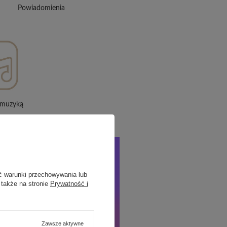
Powiadomienia
 muzyką
ć warunki przechowywania lub
 także na stronie
Prywatność i
Zawsze aktywne