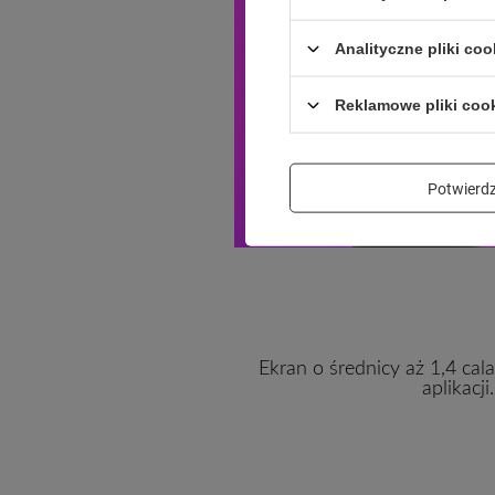
Analityczne pliki coo
Reklamowe pliki coo
Potwier
Ekran o średnicy aż 1,4 cal
aplikacj