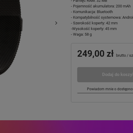
- Pamięć RAM: 32 MB
- Pojemność akumulatora: 200 mAh
- Komunikacja: Bluetooth
- Kompatybilność systemowa: Androi
- Szerokość koperty: 42 mm
-Wysokość koperty: 45 mm
- Waga: 58 g
249,00 zł
brutto
/
sz
Dodaj do koszy
Powiadom mnie o dostępnoś