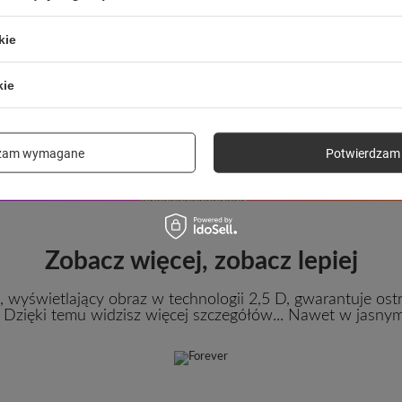
kie
kie
dzam wymagane
Potwierdzam 
Zobacz więcej, zobacz lepiej
a, wyświetlający obraz w technologii 2,5 D, gwarantuje ost
i. Dzięki temu widzisz więcej szczegółów... Nawet w jasnym