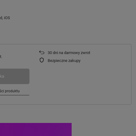
d, iOS
30
dni na darmowy zwrot
t.
Bezpieczne zakupy
ka
ci produktu