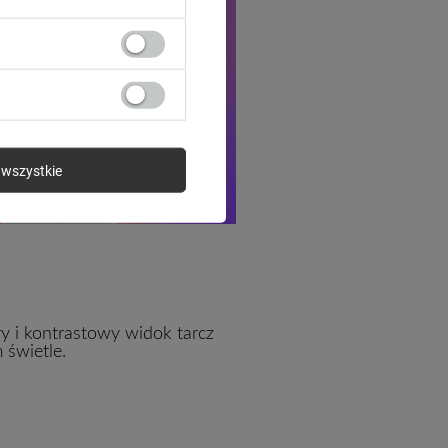
wszystkie
ry i kontrastowy widok tarcz
 świetle.