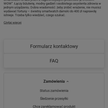
WOW”. Łączy biżuterię, modny gadżet i osobistego asystenta zdrowia w
MONITORING SNU
jednym urządzeniu. Dobra wiadomość: żeby zrobić wrażenie, nie musisz
wydawać fortuny – świetny smartwatch damski do 400 zł naprawdę
monitoruj jakość snu i pracuj nad jego
istnieje. Trzeba tylko wiedzieć, czego szukać.
regularnością, by móc cieszyć się
Czytaj więcej
wartościowym wypoczynkiem.
Formularz kontaktowy
FAQ
Zamówienia
Status zamówienia
Śledzenie przesyłki
Chcę zareklamować produkt