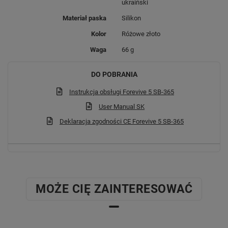
ukraiński
Materiał paska
Silikon
Kolor
Różowe złoto
Waga
66 g
DO POBRANIA
Instrukcja obsługi Forevive 5 SB-365
User Manual SK
Deklaracja zgodności CE Forevive 5 SB-365
Monitoring zdrowia i
Dwa eleganckie paski
aktywności
MOŻE CIĘ ZAINTERESOWAĆ