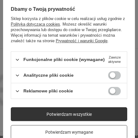
ORGANIZM POD
SPRAWDŹ TAKŻE
Dbamy o Twoją prywatność
KONTROLĄ
Sklep korzysta z plików cookie w celu realizacji usług zgodnie z
Polityką dotyczącą cookies
. Możesz określić warunki
Forevive 5 Fashion może
przechowywania lub dostępu do cookie w Twojej przeglądarce.
Więcej informacji na temat warunków i prywatności można
Poprzedni z tej kategorii
Następny z tej kategorii
towarzyszyć Ci w każdym
znaleźć także na stronie
Prywatność i warunki Google
.
momencie. Współgra z Tobą.
W jednej chwili zyskasz
Zawsze
Funkcjonalne pliki cookie (wymagane)
aktywne
dostęp do najważniejszych
danych o zdrowiu i ruchu
,
Analityczne pliki cookie
które będziesz mogła
Reklamowe pliki cookie
sprawdzić, kiedy tylko
zechcesz.
Potwierdzam wszystkie
Potwierdzam wymagane
go 4 rose
Forever Smartwatch Forevive 5 SB-365 Złoty
Forever szk
PULSOMETR