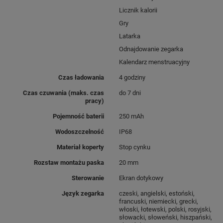
kobiecy, funkcjonalny i
Licznik kalorii
Gry
nowoczesny
. Wszystko,
Latarka
czego potrzebujesz, zawsze
Odnajdowanie zegarka
masz w zasięgu ręki.
Kalendarz menstruacyjny
Przekonaj się sama, że
Czas ładowania
4 godziny
stylowy dodatek może
Czas czuwania (maks. czas
do 7 dni
zastąpić smartfon i
wspierać
pracy)
Cię
we wszystkich
Pojemność baterii
250 mAh
codziennych wyzwaniach.
Wodoszczelność
IP68
Materiał koperty
Stop cynku
Rozstaw montażu paska
20 mm
Sterowanie
Ekran dotykowy
Język zegarka
czeski, angielski, estoński,
francuski, niemiecki, grecki,
włoski, łotewski, polski, rosyjski,
słowacki, słoweński, hiszpański,