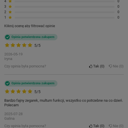
4
0
3
0
2
0
1
0
Kliknij ocenę aby filtrować opinie
Opinia potwierdzona zakupem
5/5
2026-05-19
Iryna
Czy opinia była pomocna?
Tak
0
Nie
0
Opinia potwierdzona zakupem
5/5
Bardzo fajny zegarek, multum funkcji, wszystko co potrzebne na co dzień.
Polecam
2025-07-28
Galina
Czy opinia była pomocna?
Tak
0
Nie
0