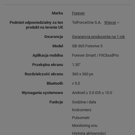
Marka
Forever
Podmiot odpowiedzialny za ten
TelForceOne S.A.
Więcej
produkt na terenie UE
Gwarancja
Gwarancja producenta na 1 rok
Model
SB-365 Forevive 5
Aplikacja mobilna
Forever Smart / FitCloudPro
Przekątna ekranu
1.30"
Rozdzielczość ekranu
360 x 360 px
BIŻUTERIA
Bluetooth
v 5.0
NOWOCZESNEJ KOBIETY
Wymagania systemowe
Android ≥ 5.0 iOS ≥ 10.0
Funkcje
Godzina i data
Forevive 5 Fashion to
Krokomierz
smartwatch dla kobiet
, które
Pulsometr
czerpią z życia pełnymi
Monitoring snu
garściami.
Elegancki,
Historia aktywności