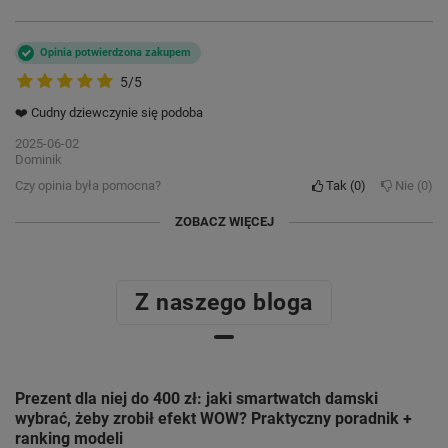
Opinia potwierdzona zakupem
SEN, NAWODNIENIE I AKTYWNOŚĆ
5/5
ZDROWE NAWYKI, O
❤️ Cudny dziewczynie się podoba
KTÓRYCH BĘDZIESZ
2025-06-02
Dominik
PAMIĘTAĆ
Czy opinia była pomocna?
Tak
0
Nie
0
Forevive 5 Fashion zadba nie
ZOBACZ WIĘCEJ
tylko o Twój doskonały
wygląd, ale i samopoczucie.
Z naszego bloga
Pozwól mu monitorować
Twoje nawyki i razem
pracujcie nad ich
Prezent dla niej do 400 zł: jaki smartwatch damski
doskonaleniem. Szybko
wybrać, żeby zrobił efekt WOW? Praktyczny poradnik +
przekonasz się, że jest to
ranking modeli