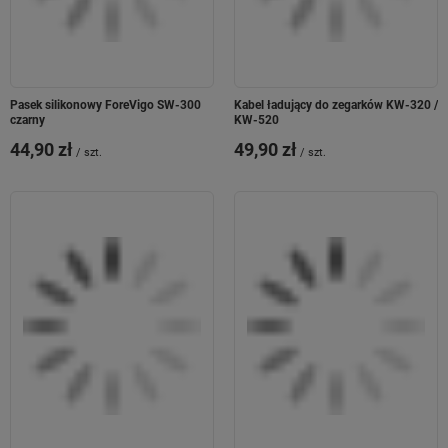
ALTERNATYWA SMARTFONA DLA
Pasek silikonowy ForeVigo SW-300
Kabel ładujący do zegarków KW-320 /
czarny
KW-520
DZIECKA
44,90 zł
49,90 zł
/
szt.
/
szt.
ROZMOWY, WIDEO I
WIADOMOŚCI BEZ
ODRYWANIA SIĘ OD
ZABAWY
Smartwatch dla dzieci KW-520 Look Me! 3
jest doskonałą alternatywą dla
tradycyjnego smartfona. Dzięki niemu
skontaktujesz się ze swoją pociechą za
pomocą
połączenia głosowego oraz