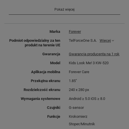
Pokaż więcej
Marka
Forever
Podmiot odpowiedzialny za ten
TelForceOne S.A.
Więcej
produkt na terenie UE
Gwarancja
Gwarancja producenta na 1 rok
Model
Kids Look Me! 3 KW-520
Aplikacja mobilna
Forever Care
Przekątna ekranu
1.85"
Rozdzielczość ekranu
240 x 280 px
NOWY WYMIAR TROSKI
Wymagania systemowe
Android ≥ 5.0 iOS ≥ 8.0
O MALUCHA
Czujniki
G-sensor
Funkcje
Krokomierz
Dziecięcy smartwatch Look Me! 3
Stoper/Minutnik
wyglądem
przypomina zegarek dla