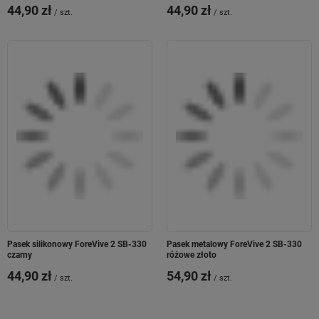
44,90 zł
44,90 zł
/
szt.
/
szt.
ZAAWANSOWANE MOŻLIWOŚCI
LOKALIZACYJNE
STREFA
BEZPIECZEŃSTWA I
MAPA W APLIKACJI
MOBILNEJ
Smartwatch Look Me! 3 posiada
rozbudowane
funkcje lokalizacyjne
GPS/LBS/wi-fi w standardzie 4G
. Z
Pasek silikonowy ForeVive 2 SB-330
Pasek metalowy ForeVive 2 SB-330
czarny
różowe złoto
poziomu aplikacji mobilnej w smartfonie
zyskasz dostęp do mapy z zaznaczonym
44,90 zł
54,90 zł
/
szt.
/
szt.
położeniem zegarka. Dzięki temu zawsze
będziesz wiedzieć, gdzie jest Twoje