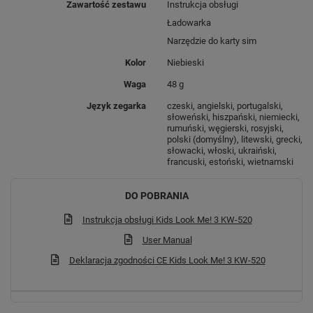
Zawartość zestawu
Instrukcja obsługi
Ładowarka
FACE UNLOCK
NOWOCZESNY
Narzędzie do karty sim
Kolor
Niebieski
Waga
48 g
Język zegarka
czeski, angielski, portugalski,
słoweński, hiszpański, niemiecki,
rumuński, węgierski, rosyjski,
polski (domyślny), litewski, grecki,
słowacki, włoski, ukraiński,
francuski, estoński, wietnamski
DO POBRANIA
Instrukcja obsługi Kids Look Me! 3 KW-520
ZDALNA OPIEKA
User Manual
Deklaracja zgodności CE Kids Look Me! 3 KW-520