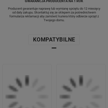
GWARANCJA PRODUCENTA NA 1 ROK
Chociaż
Look Me! 3 jest smartwatchem
dziecięcym
, jego wygląd bez wątpienia
Producent gwarantuje naprawę lub wymianę sprzętu do 12 miesięcy
zaskoczy i zachwyci Twoją pociechę.
Ma
od daty zakupu. Skontaktuj się ze sklepem za pośrednictwem
formularza reklamacji aby zamówić kuriera który odbierze sprzęt z
nowoczesną formę
, perłowe
Twojego domu.
wykończenie i uniwersalne kolory.
Wszystko to sprawia, że
przypomina
profesjonalny sprzęt dla dorosłych
. W
dodatku banalnie łatwo dostosować go do
KOMPATYBILNE
własnego gustu, za co odpowiada cała
paleta tarcz do wyboru i style menu
.