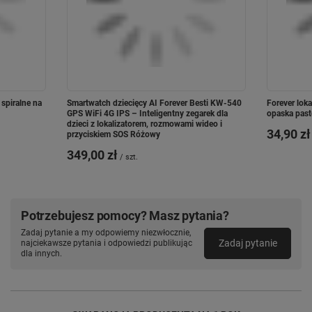
spiralne na
Smartwatch dziecięcy AI Forever Besti KW-540
Forever lok
GPS WiFi 4G IPS – Inteligentny zegarek dla
opaska pas
* Funkcje smartwatcha do działania wymagają skorzystania z
dzieci z lokalizatorem, rozmowami wideo i
aktywnej karty SIM.
34,90 zł
przyciskiem SOS Różowy
349,00 zł
/
szt.
NOWOCZESNY WYGLĄD
Potrzebujesz pomocy? Masz pytania?
ZEGAREK DLA
Zadaj pytanie a my odpowiemy niezwłocznie,
Zadaj pytanie
najciekawsze pytania i odpowiedzi publikując
WYMAGAJĄCYCH
dla innych.
MALUCHÓW