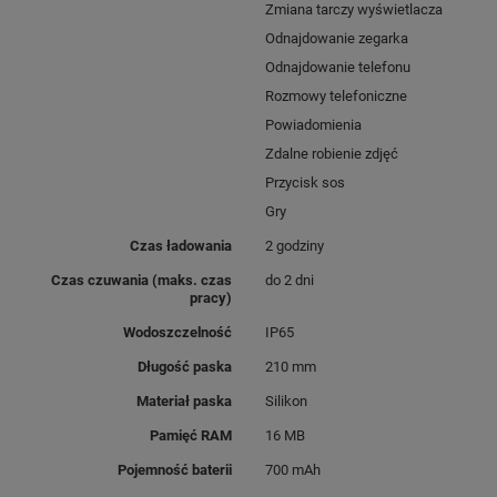
Zmiana tarczy wyświetlacza
dorosłych
. Dlatego też bardzo podoba się
dzieciom.
Wydajny system
działa
Odnajdowanie zegarka
niezawodnie. Opiekunom daje możliwość
Odnajdowanie telefonu
stałego kontaktu
z dzieckiem i
subtelnej,
Rozmowy telefoniczne
całodobowej kontroli
.
Powiadomienia
Zdalne robienie zdjęć
Przycisk sos
Gry
WIDEOROZMOWY
Czas ładowania
2 godziny
Czas czuwania (maks. czas
do 2 dni
pracy)
Wodoszczelność
IP65
Długość paska
210 mm
Materiał paska
Silikon
Pamięć RAM
16 MB
Pojemność baterii
700 mAh