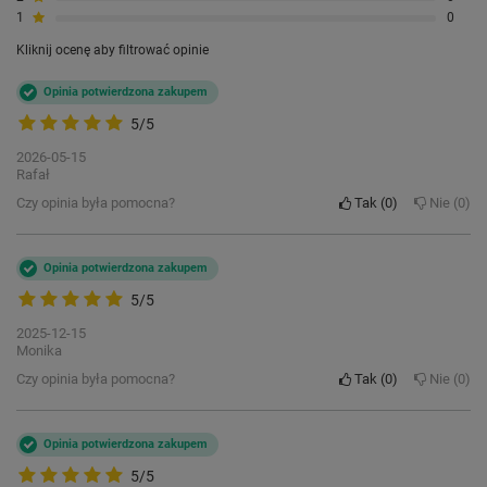
1
0
Kliknij ocenę aby filtrować opinie
Opinia potwierdzona zakupem
5/5
2026-05-15
Rafał
SOS W SYTUACJI ZAGROŻENIA
Czy opinia była pomocna?
Tak
0
Nie
0
BŁYSKAWICZNA
Opinia potwierdzona zakupem
REAKCJA OPIEKUNA
5/5
2025-12-15
Rolą smartwatcha KW-520 Look Me! 3 jest
Monika
czuwanie nad bezpieczeństwem Twojej
Czy opinia była pomocna?
Tak
0
Nie
0
pociechy. Niezastąpiony w tej sytuacji jest
przycisk SOS
, który wystarczy
przytrzymać w sytuacji zagrożenia.
Opinia potwierdzona zakupem
Urządzenie błyskawicznie nawiąże
5/5