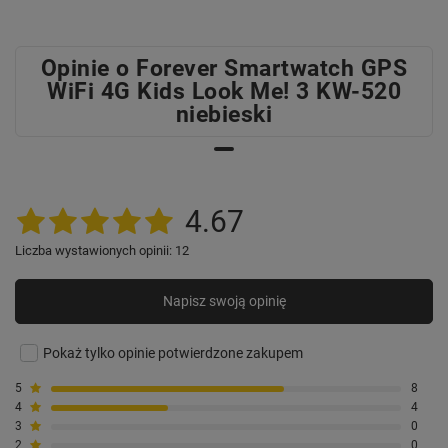
dziecko. Masz możliwość skorzystać z
geo-ogrodzenia. To funkcja pozwalająca
wyznaczyć tzw.
strefy bezpieczeństwa
.
Opinie o Forever Smartwatch GPS
Są to wytyczone przez Ciebie regiony, w
WiFi 4G Kids Look Me! 3 KW-520
których bezpiecznie może przebywać
niebieski
maluch (np. szkoła czy podwórko). Gdy
tylko przekroczy ich granice, natychmiast
poinformuje Cię o tym odpowiedni alert,
pozwalający na szybką reakcję.
4.67
Liczba wystawionych opinii: 12
Napisz swoją opinię
Pokaż tylko opinie potwierdzone zakupem
5
8
4
4
3
0
2
0