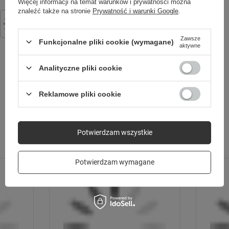
Więcej informacji na temat warunków i prywatności można
znaleźć także na stronie
Prywatność i warunki Google
.
Łańcuch świetlny Solarny LED PRZEZROCZYSTE KULKI SCB61 6,5m
WYTRZYMAŁY
7 GIER
30 kulek kolorowy Forever Light
19,99 zł
/
szt.
Zawsze
Funkcjonalne pliki cookie (wymagane)
aktywne
Analityczne pliki cookie
SPRAWDŹ TAKŻE
Reklamowe pliki cookie
Potwierdzam wszystkie
Poprzedni z tej kategorii
Następny z tej kategorii
Potwierdzam wymagane
DOKŁADNIEJSZA LOKALIZACJA