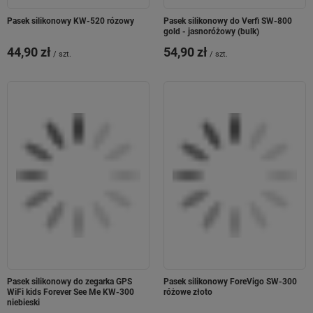
wideo
. Ponadto wyślesz wiadomość, na
którą maluch odpowie głosowo. Z
Pasek silikonowy KW-520 rózowy
Pasek silikonowy do Verfi SW-800
gold - jasnoróżowy (bulk)
poziomu aplikacji opiekuna zyskasz
możliwość kontrolowania listy
44,90 zł
54,90 zł
/
szt.
/
szt.
kontaktów oraz blokowania obcych
numerów
. W ten sposób czuwasz nad
tym, z kim ma kontakt mały użytkownik
zegarka.
Pasek silikonowy do zegarka GPS
Pasek silikonowy ForeVigo SW-300
WiFi kids Forever See Me KW-300
różowe złoto
niebieski