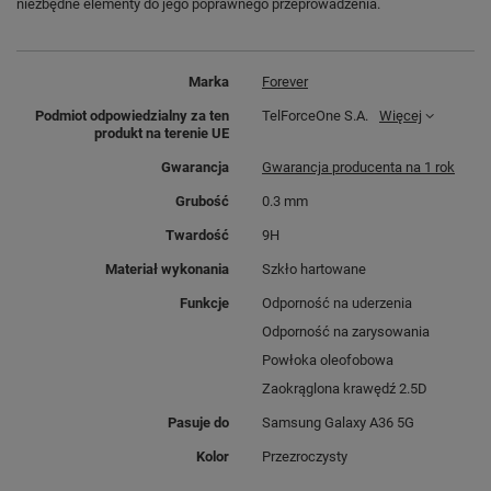
niezbędne elementy do jego poprawnego przeprowadzenia.
Marka
Forever
Podmiot odpowiedzialny za ten
TelForceOne S.A.
Więcej
produkt na terenie UE
Gwarancja
Gwarancja producenta na 1 rok
Grubość
0.3 mm
Twardość
9H
Materiał wykonania
Szkło hartowane
Funkcje
Odporność na uderzenia
Odporność na zarysowania
Powłoka oleofobowa
Zaokrąglona krawędź 2.5D
Pasuje do
Samsung Galaxy A36 5G
Kolor
Przezroczysty