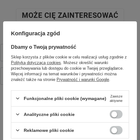
MOŻE CIĘ ZAINTERESOWAĆ
Konfiguracja zgód
Forever zestaw adapterów nano SIM
Dbamy o Twoją prywatność
2,50 zł
/
szt.
Sklep korzysta z plików cookie w celu realizacji usług zgodnie z
Polityką dotyczącą cookies
. Możesz określić warunki
przechowywania lub dostępu do cookie w Twojej przeglądarce.
Pasek silikonowy KW-520 niebieski
Więcej informacji na temat warunków i prywatności można
44,90 zł
/
szt.
znaleźć także na stronie
Prywatność i warunki Google
.
Zawsze
Funkcjonalne pliki cookie (wymagane)
aktywne
SPRAWDŹ TAKŻE
Analityczne pliki cookie
Reklamowe pliki cookie