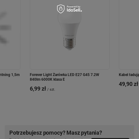
ghtning 1,5m
Forever Light Żarówka LED E27 G45 7.2W
Kabel ładu
840lm 6000K klasa E
49,90 zł
6,99 zł
/
szt.
Potrzebujesz pomocy? Masz pytania?