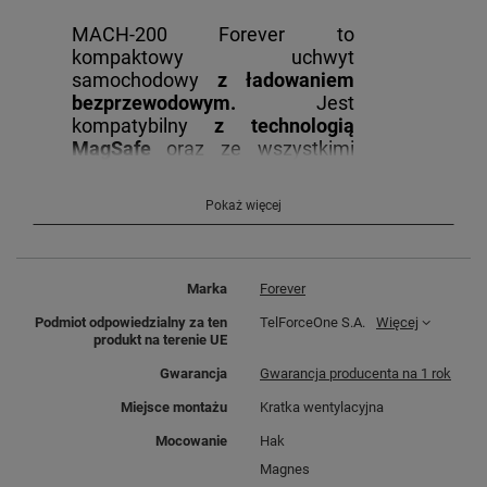
MACH-200 Forever to
kompaktowy uchwyt
samochodowy
z ładowaniem
bezprzewodowym.
Jest
kompatybilny
z technologią
MagSafe
oraz ze wszystkimi
telefonami ładowanymi
bezprzewodowo.
Pokaż więcej
Marka
Forever
Podmiot odpowiedzialny za ten
TelForceOne S.A.
Więcej
produkt na terenie UE
Uchwyt
o mocy 15W
pozwala na
Gwarancja
Gwarancja producenta na 1 rok
szybkie naładowanie
Miejsce montażu
Kratka wentylacyjna
urządzenia, zapewniając stały
dostęp do ładowania podczas
Mocowanie
Hak
podróży. Wyposażony
w mocne
Magnes
magnesy
, które gwarantują