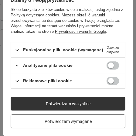
Dbamy o Twoją prywatność
Forever ładowarka sieciowa GaN PD QC TC-08-20C 1x USB-C 20W
Sklep korzysta z plików cookie w celu realizacji usług zgodnie z
biała
Polityką dotyczącą cookies
. Możesz określić warunki
21,90 zł
/
szt.
przechowywania lub dostępu do cookie w Twojej przeglądarce.
Więcej informacji na temat warunków i prywatności można
znaleźć także na stronie
Prywatność i warunki Google
.
Smartwatch dziecięcy AI Forever Boost KW-530 GPS WiFi 4G –
Inteligentny zegarek dla dzieci z lokalizatorem, rozmowami wideo i
przyciskiem SOS (różowy)
349,00 zł
Zawsze
/
szt.
Funkcjonalne pliki cookie (wymagane)
aktywne
Analityczne pliki cookie
SPRAWDŹ TAKŻE
Reklamowe pliki cookie
Potwierdzam wszystkie
Poprzedni z tej kategorii
Następny z tej kategorii
Potwierdzam wymagane