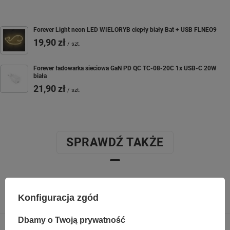
Forever Light neon LED WIELORYB ciepły biały Bat + USB FLNEO9
19,90 zł
/
szt.
Forever ładowarka sieciowa GaN PD QC TC-08-20C 1x USB-C 20W
biała
21,90 zł
/
szt.
SPRAWDŹ TAKŻE
Poprzedni z tej kategorii
Następny z tej kategorii
Konfiguracja zgód
Dbamy o Twoją prywatność