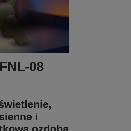
FNL-08
wietlenie,
sienne i
jątkową ozdobą