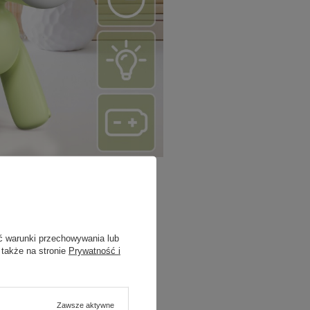
ć warunki przechowywania lub
 także na stronie
Prywatność i
towarzysz
 wieczorów
Zawsze aktywne