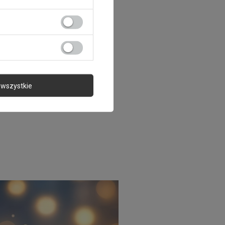
yjemnić wieczory swojemu
ED DINOZAUR FNL-08 to
 też prawdziwy przyjaciel,
Twojemu maluchowi w
łemu białemu światłu, które
może w stworzeniu
wszystkie
ej do zasypiania po długim