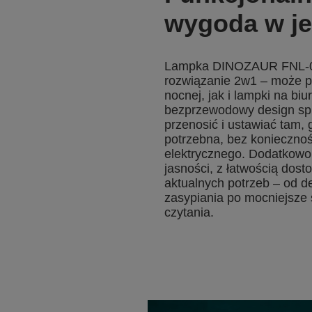
wygoda w j
Lampka DINOZAUR FNL-08
rozwiązanie 2w1 – może pe
nocnej, jak i lampki na bi
bezprzewodowy design spr
przenosić i ustawiać tam, g
potrzebna, bez konieczno
elektrycznego. Dodatkowo,
jasności, z łatwością dost
aktualnych potrzeb – od d
zasypiania po mocniejsze 
czytania.