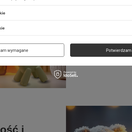
kie
Szukasz sposobu, aby uprz
dziecku? Lampka nocna L
kie
nie tylko źródło światła, ale
który będzie towarzyszył 
każdej sytuacji. Dzięki ciep
nie męczy oczu, lampka po
zam wymagane
Potwierdzam 
przytulnej atmosfery, idealn
dniu pełnym przygód.
ość i