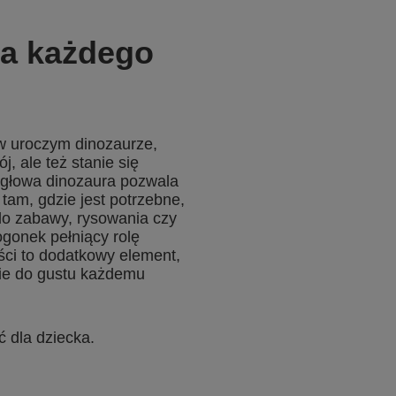
ła każdego
w uroczym dinozaurze,
ój, ale też stanie się
głowa dinozaura pozwala
 tam, gdzie jest potrzebne,
 do zabawy, rysowania czy
ogonek pełniący rolę
ości to dodatkowy element,
nie do gustu każdemu
ć dla dziecka.