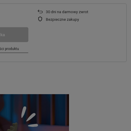
30
dni na darmowy zwrot
Bezpieczne zakupy
yka
ci produktu