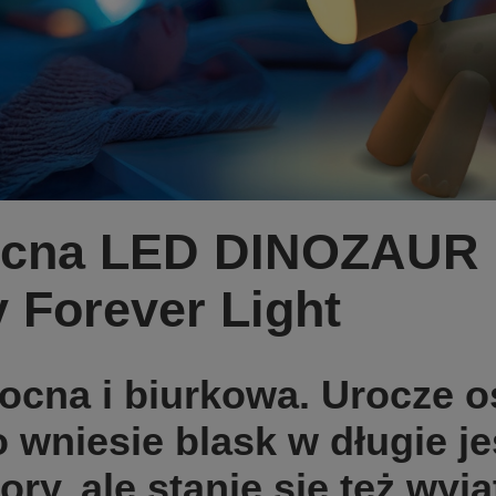
cna LED DINOZAUR 
y Forever Light
cna i biurkowa. Urocze oś
o wniesie blask w długie je
ry, ale stanie się też wy