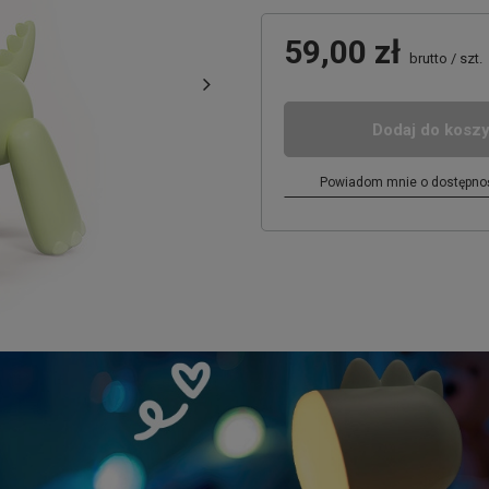
59,00 zł
brutto
/
szt.
Dodaj do kosz
Powiadom mnie o dostępnoś