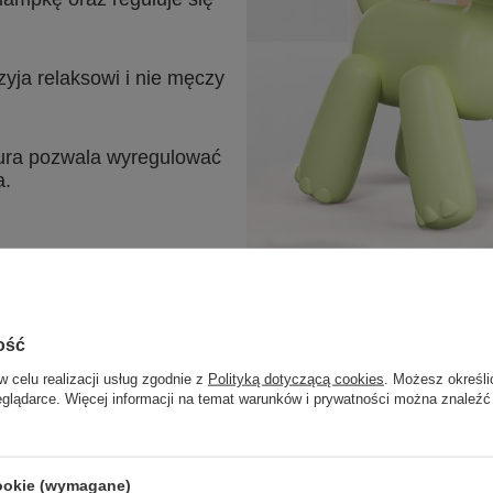
rzyja relaksowi i nie męczy
ra pozwala wyregulować
a.
ość
w celu realizacji usług zgodnie z
Polityką dotyczącą cookies
. Możesz określi
eglądarce. Więcej informacji na temat warunków i prywatności można znaleźć
Niezawodny 
dziecięcych
cookie (wymagane)