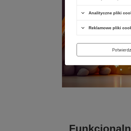
Analityczne pliki coo
Reklamowe pliki coo
Potwierd
Funkcjonaln