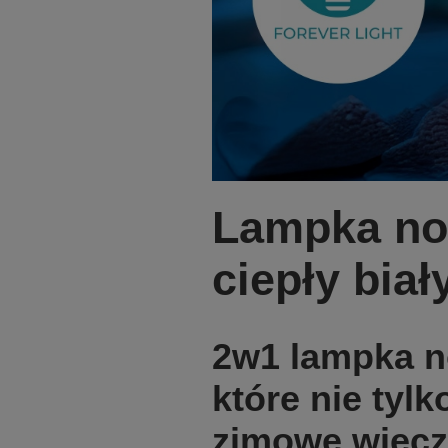
Lampka no
ciepły biał
2w1 lampka no
które nie tylk
zimowe wieczo