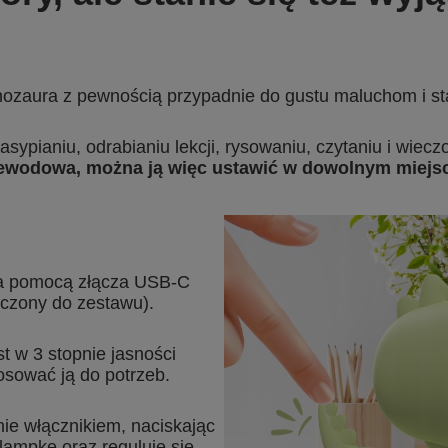
nozaura z pewnością przypadnie do gustu maluchom i st
asypianiu, odrabianiu lekcji, rysowaniu, czytaniu i wiec
zewodowa, można ją więc ustawić w dowolnym miejsc
za pomocą złącza USB-C
łączony do zestawu).
 w 3 stopnie jasności
tosować ją do potrzeb.
ie włącznikiem, naciskając
 lampkę oraz reguluje się