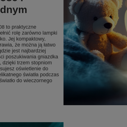
ednym
 to praktyczne
łnić rolę zarówno lampki
urko. Jej kompaktowy,
awia, że można ją łatwo
dzie jest najbardziej
ści poszukiwania gniazdka
 dzięki trzem stopniom
osujesz oświetlenie do
elikatnego światła podczas
światło do wieczornego