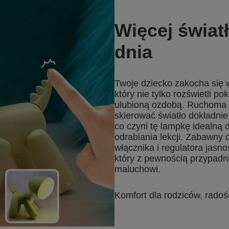
Więcej świat
dnia
Twoje dziecko zakocha się 
który nie tylko rozświetli pok
ulubioną ozdobą. Ruchoma 
skierować światło dokładnie
co czyni tę lampkę idealną
odrabiania lekcji. Zabawny 
włącznika i regulatora jasn
który z pewnością przypad
maluchowi.
Komfort dla rodziców, radoś