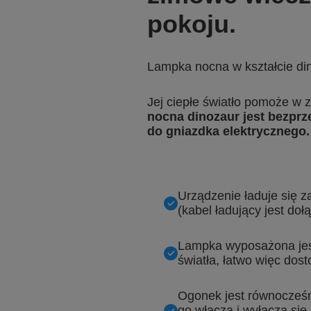
pokoju.
Lampka nocna w kształcie di
Jej ciepłe światło pomoże w z
nocna dinozaur jest bezpr
do gniazdka elektrycznego.
Urządzenie ładuje się 
(kabel ładujący jest do
Lampka wyposażona jest
światła, łatwo więc dos
Ogonek jest równocześn
go włącza i wyłącza się