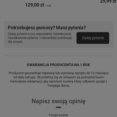
29,99 zł
przyczepność. Konstrukcja jest smukła,
129,00 zł
/
szt.
lekka i dopasowana do urządzenia.
Precyzyjne wytłoczenia
na przyciski i
wycięcia na obiektywy aparatu, porty,
mikrofon i głośnik sprawiają, że
Potrzebujesz pomocy? Masz pytania?
korzystanie z zabezpieczonego telefonu
Zadaj pytanie a my odpowiemy niezwłocznie,
jest niezakłócone, wygodne i intuicyjne.
Zadaj pytanie
najciekawsze pytania i odpowiedzi publikując
dla innych.
GWARANCJA PRODUCENTA NA 1 ROK
Producent gwarantuje naprawę lub wymianę sprzętu do 12 miesięcy
od daty zakupu. Skontaktuj się ze sklepem za pośrednictwem
formularza reklamacji aby zamówić kuriera który odbierze sprzęt z
Twojego domu.
Napisz swoją opinię
Twoja ocena: