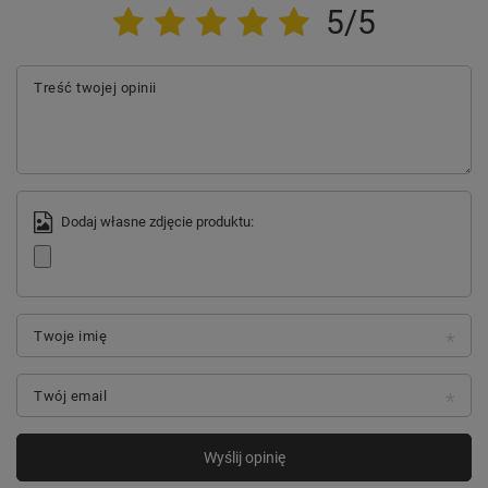
5/5
Wyeksponuj swój telefon
Treść twojej opinii
Nakładka Clear Guard to przede
wszystkim minimalistyczny design,
bez
ingerencji
w wygląd Twojego
smartfona.
Przezroczysta struktura
prezentuje oryginalny kolor i design
Dodaj własne zdjęcie produktu:
urządzenia, ale pozwala też na
pełną
swobodę stylu
. Transparentny tył jest
przestrzenią kreatywnego działania. Daje
dowolność własnych modyfikacji i
personalizacji.
Twoje imię
Twój email
Wyślij opinię