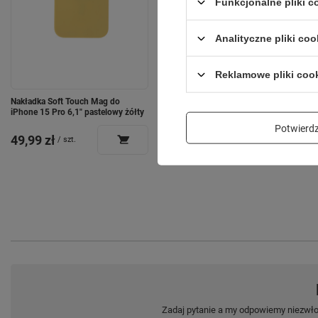
Funkcjonalne pliki 
Analityczne pliki coo
Reklamowe pliki coo
Nakładka Soft Touch Mag do
Forever mikrofon z głośnikiem
iPhone 15 Pro 6,1" pastelowy żółty
Bluetooth AMS-200 Różowy
Potwier
49,99 zł
119,99 zł
/
szt.
/
szt.
Zadaj pytanie a my odpowiemy niezwłoc