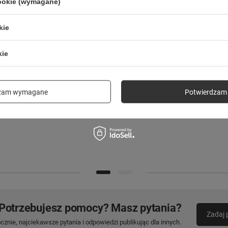
cookie (wymagane)
kie
kie
Forever Smartband Fitband SB-50
Forever szkło hartowane 2,5D do
Czarna
iPhone 16 6,1"
dzam wymagane
Potwierdzam 
59,00 zł
24,90 zł
/
szt.
/
szt.
Potrzebujesz pomocy? Masz pytania?
Zadaj 
znie, najciekawsze pytania i odpowiedzi publikując dla innych.