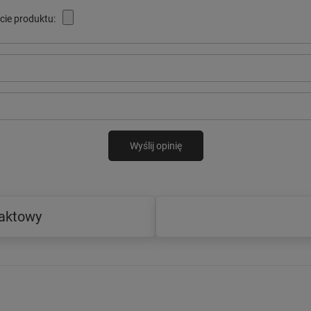
cie produktu:
Wyślij opinię
taktowy