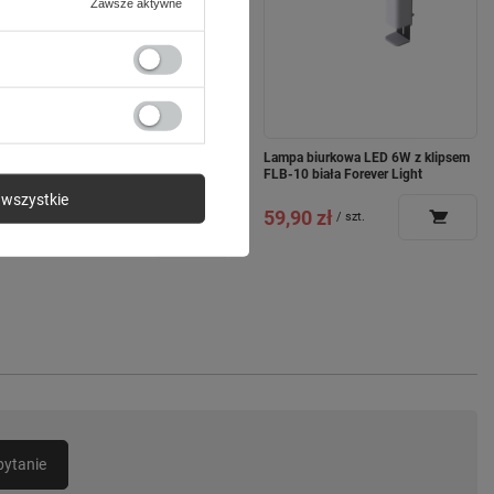
Zawsze aktywne
Nakładka Soft Touch Mag do
Lampa biurkowa LED 6W z klipsem
iPhone 14 Pro 6,1" pastelowy
FLB-10 biała Forever Light
różowy
wszystkie
59,90 zł
/
szt.
49,99 zł
/
szt.
pytanie