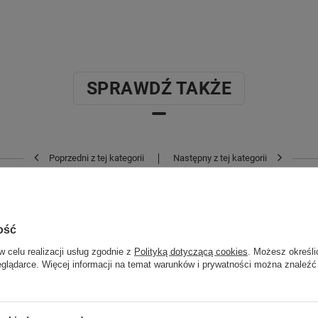
SPRAWDŹ TAKŻE
Poprzedni z tej kategorii
Następny z tej kategorii
ość
w celu realizacji usług zgodnie z
Polityką dotyczącą cookies
. Możesz określi
eglądarce. Więcej informacji na temat warunków i prywatności można znaleźć