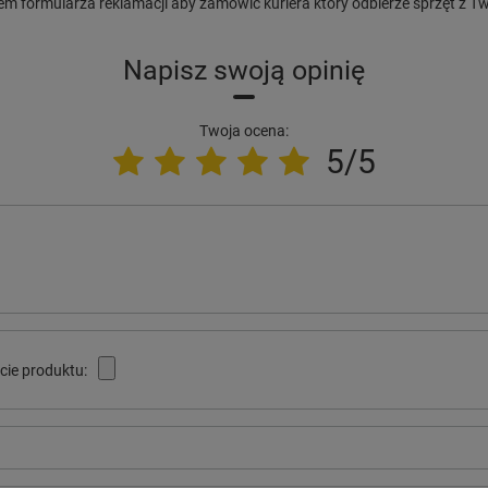
m formularza reklamacji aby zamówić kuriera który odbierze sprzęt z 
Napisz swoją opinię
Twoja ocena:
5/5
cie produktu: