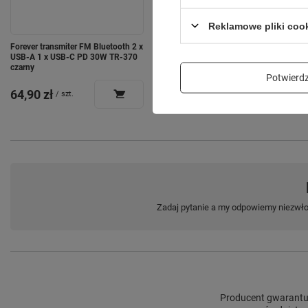
Reklamowe pliki coo
Forever transmiter FM Bluetooth 2 x
Forever transmiter FM Bluetooth
USB-A 1 x USB-C PD 30W TR-370
TR-360 czarny
czarny
Potwier
64,90 zł
49,90 zł
/
szt.
/
szt.
Zadaj pytanie a my odpowiemy niezwłoc
Producent gwarantuj