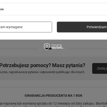
kie
Forever recykling kabel 2w1 1,5m
Forever Light Żarówka LED E27 C37
3A USB-C - USB-C + USB-A
7.2W 840lm 6000K klasa E
KR2W1-00 biały
dzam wymagane
Potwierdzam 
25,00 zł
6,99 zł
/
szt.
/
szt.
Potrzebujesz pomocy? Masz pytania?
Zadaj 
znie, najciekawsze pytania i odpowiedzi publikując dla innych.
GWARANCJA PRODUCENTA NA 1 ROK
e naprawę lub wymianę sprzętu do 12 miesięcy od daty zakupu. Skontakt