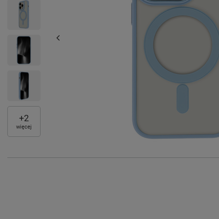
+
2
więcej