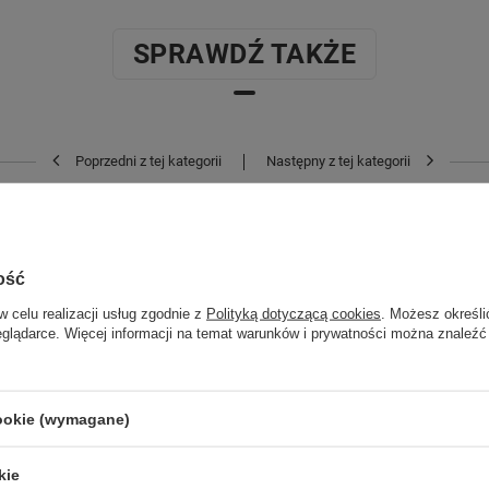
SPRAWDŹ TAKŻE
Poprzedni z tej kategorii
Następny z tej kategorii
ość
w celu realizacji usług zgodnie z
Polityką dotyczącą cookies
. Możesz określi
eglądarce. Więcej informacji na temat warunków i prywatności można znaleźć
cookie (wymagane)
kie