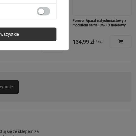
Łańcuch świetlny Solarny LED
Forever Aparat natychmiastowy z
PRZEZROCZYSTE KULKI SCB61
modułem selfie ICS-19 fioletowy
6,5m 30 kulek kolorowy Forever
wszystkie
Light
134,99 zł
/
szt.
19,99 zł
/
szt.
pytanie
uj się ze sklepem za