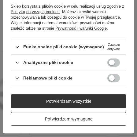
Sklep korzysta z plików cookie w celu realizacji usług zgodnie z
SPRAWDŹ TAKŻE
Polityką dotyczącą cookies
. Możesz określić warunki
przechowywania lub dostępu do cookie w Twojej przeglądarce.
Więcej informacji na temat warunków i prywatności można
znaleźć także na stronie
Prywatność i warunki Google
.
Poprzedni z tej kategorii
Następny z tej kategorii
Zawsze
Funkcjonalne pliki cookie (wymagane)
aktywne
Analityczne pliki cookie
Reklamowe pliki cookie
Potwierdzam wszystkie
Potwierdzam wymagane