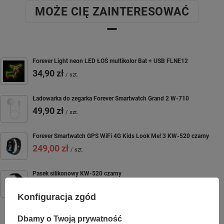
MOŻE CIĘ ZAINTERESOWAĆ
Forever Light neon LED ŁOŚ multikolor Bat + USB FLNE12
34,90 zł
/
szt.
Ładowarka do zegarka Forever Smartwatch Grand 2 W-710
49,90 zł
/
szt.
Forever Smartwatch GPS WiFi 4G Kids Look Me! 3 KW-520 czarny
249,00 zł
/
szt.
Pasek silikonowy KW-520 czarny
44,90 zł
/
szt.
Konfiguracja zgód
Dbamy o Twoją prywatność