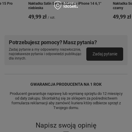
e 15 Pro
Nakładka Satin Elegant Mag do iPhone 14 6,1"
Nakładka So
niebieska
czarny
49,99 zł
49,99 zł
/
szt.
Potrzebujesz pomocy? Masz pytania?
Zadaj pytanie a my odpowiemy niezwłocznie,
Zadaj pytanie
najciekawsze pytania i odpowiedzi publikując
dla innych.
GWARANCJA PRODUCENTA NA 1 ROK
Producent gwarantuje naprawę lub wymianę sprzętu do 12 miesięcy
od daty zakupu. Skontaktuj się ze sklepem za pośrednictwem
formularza reklamacji aby zamówić kuriera który odbierze sprzęt z
Twojego domu.
Napisz swoją opinię