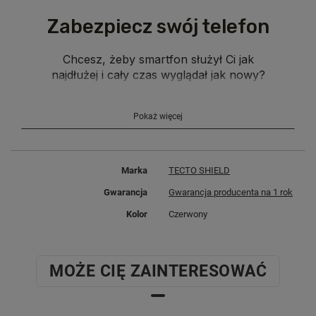
Zabezpiecz swój telefon
Chcesz, żeby smartfon służył Ci jak
najdłużej i cały czas wyglądał jak nowy?
Zapewnij mu odpowiednią ochronę.
Nakładka Silicon Soft
skutecznie chroni
Pokaż więcej
sprzęt przed zarysowaniami i uderzeniami.
Dodatkowo elegancki design podkreśli
walory Twojego smartfona i doda mu
szyku.
Marka
TECTO SHIELD
Gwarancja
Gwarancja producenta na 1 rok
Kolor
Czerwony
MOŻE CIĘ ZAINTERESOWAĆ
Elegancka i skuteczna