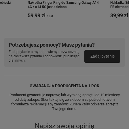
bieski
Nakładka Finger Ring do Samsung Galaxy A14
Nakładka Si
4G / A14 5G jasnozielona
FE ciemnoni
59,99 zł
39,99 zł
/
szt.
Potrzebujesz pomocy? Masz pytania?
Zadaj pytanie a my odpowiemy niezwłocznie,
Matowa i przyjemna w
Zadaj pytanie
najciekawsze pytania i odpowiedzi publikując
dla innych.
dotyku
Nakładkę Silicon Soft wyróżnia
klasyczny
GWARANCJA PRODUCENTA NA 1 ROK
design i mocny, elegancki kolor
. W
przeciwieństwie do innych nakładek z
Producent gwarantuje naprawę lub wymianę sprzętu do 12 miesięcy
od daty zakupu. Skontaktuj się ze sklepem za pośrednictwem
elastycznego silikonowego tworzywa
nie
formularza reklamacji aby zamówić kuriera który odbierze sprzęt z
przebarwia się
. Matowa faktura jest
Twojego domu.
przyjemnie
miękka i gładka
.
Napisz swoją opinię