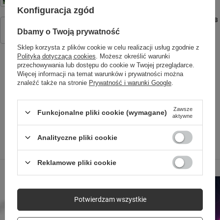
Konfiguracja zgód
Forever ładowarka sieciowa GaN PD QC TC-08-20AC 1x USB-C 1x USB
20W biała
Dbamy o Twoją prywatność
25,90 zł
/
szt.
Sklep korzysta z plików cookie w celu realizacji usług zgodnie z
Polityką dotyczącą cookies
. Możesz określić warunki
przechowywania lub dostępu do cookie w Twojej przeglądarce.
Więcej informacji na temat warunków i prywatności można
znaleźć także na stronie
Prywatność i warunki Google
.
SPRAWDŹ TAKŻE
Zawsze
Funkcjonalne pliki cookie (wymagane)
aktywne
Analityczne pliki cookie
Poprzedni z tej kategorii
Następny z tej kategorii
Reklamowe pliki cookie
Potwierdzam wszystkie