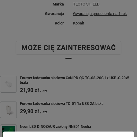
Marka
TECTO SHIELD
Gwarancja
Gwarancja producenta na 1 rok
Kolor
Kobalt
MOŻE CIĘ ZAINTERESOWAĆ
Forever ładowarka sieciowa GaN PD QC TC-08-20C 1x USB-C 20W
biała
21,90 zł
/
szt.
Forever ładowarka sieciowa TC-01 1x USB 2A biała
29,90 zł
/
szt.
Neon LED DINOZAUR zielony NNE01 Neolia
29,90 zł
/
szt.