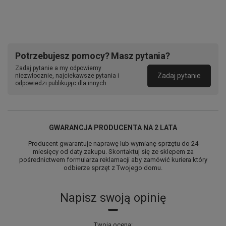
Potrzebujesz pomocy? Masz pytania?
Zadaj pytanie a my odpowiemy
Zadaj pytanie
niezwłocznie, najciekawsze pytania i
odpowiedzi publikując dla innych.
GWARANCJA PRODUCENTA NA 2 LATA
Producent gwarantuje naprawę lub wymianę sprzętu do 24
miesięcy od daty zakupu. Skontaktuj się ze sklepem za
pośrednictwem formularza reklamacji aby
zamówić kuriera który
odbierze sprzęt z Twojego domu.
Napisz swoją opinię
Uwaga
Nie tylko do domu Ciekawy designe neonu sprawia,
że to doskonały dodatek do wielu różnych miejsc takich jak:
Twoja ocena: