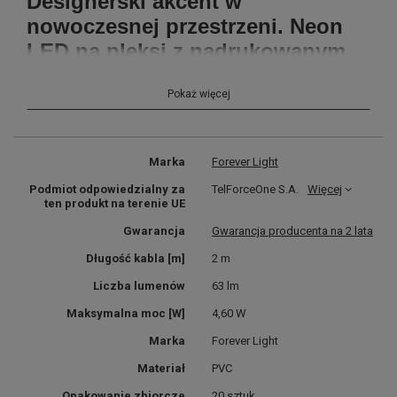
Designerski akcent w
nowoczesnej przestrzeni. Neon
LED na pleksi z nadrukowanym
wzorem kuszącej Power Woman,
Pokaż więcej
zachowany w stylu POP ART.
Zastosowana technologia LED jest energooszczędna,
neon pobiera minimalną ilość prądu.
Marka
Forever Light
Podmiot odpowiedzialny za
TelForceOne S.A.
Więcej
Zasilanie za pomocą USB, wtyczka umieszczona jest
ten produkt na terenie UE
na kablu o długości 2m.
Gwarancja
Gwarancja producenta na 2 lata
Panel sterujący ze ściemniaczem i przyciskiem ON /
Długość kabla [m]
2 m
OFF.
Liczba lumenów
63 lm
Wyraźne kolory światła dzięki zastosowaniu kolorowej
Maksymalna moc [W]
4,60 W
osłonki przewodów świetlnych.
Marka
Forever Light
Duży rozmiar 32 cm x 32 cm.
Materiał
PVC
Opakowanie zbiorcze
20 sztuk