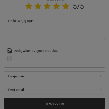
pokój nastolatka, salon w stylu pop art, barber shop, pub,
5/5
bar.
Treść twojej opinii
Dodaj własne zdjęcie produktu:
Twoje imię
Twój email
Wyślij opinię