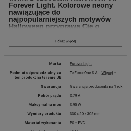
Forever Light. Kolorowe neony
nawiązujące do
najpopularniejszych motywów
Halloween przyprawą Cię o
dreszczyk i sprawią, że dom
nabierze niesamowitego
Pokaż więcej
charakteru.
Halloweenowy design.
Marka
Forever Light
Podmiot odpowiedzialny za
TelForceOne S.A.
Więcej
Światło w ciekawym, żółto biało zielonym kolorze.
ten produkt na terenie UE
Gwarancja
Gwarancja producenta na 1 rok
Neon daje rozproszoną, kolorową poświatę.
Pobór prądu
0.79 A
Zasilanie za pomocą USB - możesz podłączyć neon
Maksymalna moc
3.95 W
do kostki ładującej, powerbanku, czy laptopa.
Wymiary produktu
330 x 20 x 305 mm
Materiał wykonania
PS + PVC
Zamontowany przycisk ON / OFF.