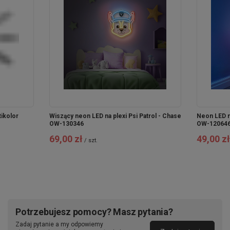
ikolor
Wiszący neon LED na plexi Psi Patrol - Chase
Neon LED n
OW-130346
OW-12064
69,00 zł
49,00 zł
/
szt.
Potrzebujesz pomocy? Masz pytania?
Zadaj pytanie a my odpowiemy