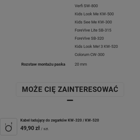
Verfi SW-800
Kids Look Me KW-500
Kids See Me KW-300
ForeVive Lite SB-315
ForeVive SB-320
Kids Look Me! 3 KW-520
Colorum CW-300
Rozstaw montażu paska
20 mm
MOŻE CIĘ ZAINTERESOWAĆ
Kabel ładujący do zegarków KW-320 / KW-520
49,90 zł
/
szt.