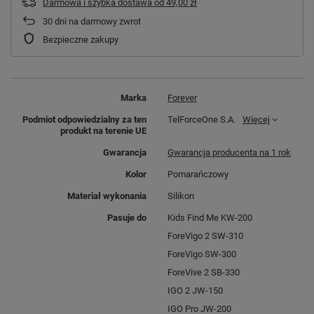
Darmowa i szybka dostawa
od
49,00 zł
30
dni na darmowy zwrot
Bezpieczne zakupy
Marka
Forever
Podmiot odpowiedzialny za ten
TelForceOne S.A.
Więcej
produkt na terenie UE
Gwarancja
Gwarancja producenta na 1 rok
Kolor
Pomarańczowy
Materiał wykonania
Silikon
Pasuje do
Kids Find Me KW-200
ForeVigo 2 SW-310
ForeVigo SW-300
ForeVive 2 SB-330
IGO 2 JW-150
IGO Pro JW-200