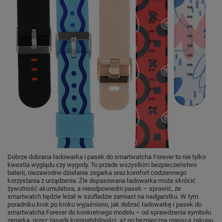
Dobrze dobrana ładowarka i pasek do smartwatcha Forever to nie tylko
kwestia wyglądu czy wygody. To przede wszystkim bezpieczeństwo
baterii, niezawodne działanie zegarka oraz komfort codziennego
korzystania z urządzenia. Źle dopasowana ładowarka może skrócić
żywotność akumulatora, a nieodpowiedni pasek – sprawić, że
smartwatch będzie leżał w szufladzie zamiast na nadgarstku. W tym
poradniku krok po kroku wyjaśniono, jak dobrać ładowarkę i pasek do
smartwatcha Forever do konkretnego modelu – od sprawdzenia symbolu
zegarka, przez zasady kompatybilności, aż po bezpieczne miejsca zakupu.