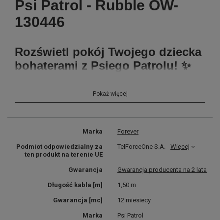
Psi Patrol - Rubble OW-
130446
Rozświetl pokój Twojego dziecka
bohaterami z Psiego Patrolu! ✨
Marzysz o tym, aby pokój
Twojego dziecka zyskał
Pokaż więcej
wyjątkowy, magiczny klimat?
Teraz to możliwe! Nasze neony z
ulubionymi bohaterami Psiego
Marka
Forever
Patrolu to idealny dodatek, który
Podmiot odpowiedzialny za
TelForceOne S.A.
Więcej
ten produkt na terenie UE
zachwyci każdego małego fana
Gwarancja
Gwarancja producenta na 2 lata
tej niezwykłej ekipy.
Długość kabla [m]
1,50 m
Gwarancja [mc]
12 miesiecy
Wyjątkowy design – z ulubieńcami dziecięcych bajek.
Bezpieczne i trwałe – Nasze neony wykonane są z
Marka
Psi Patrol
wysokiej jakości materiałów, bezpiecznych dla dzieci,