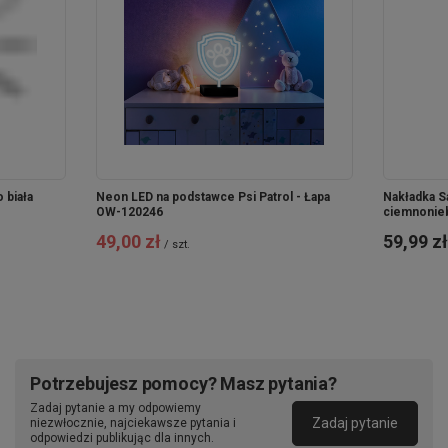
Odkryj nową serię neonów LED inspirowanych
ulubionymi bohaterami z „Psiego Patrolu”! Nasze lampy z
technologią NEON LED FLEX nie tylko emanują
wyjątkowym blaskiem, ale także wprowadzają do
Twojego wnętrza atmosferę magii i radości. Dzięki
stabilnej podstawce, te urocze dekoracje mogą stać na
biurku, półce czy stoliku, zapewniając bezpieczeństwo i
wygodę użytkowania.
 biała
Neon LED na podstawce Psi Patrol - Łapa
Nakładka Sa
OW-120246
ciemnonie
49,00 zł
59,99 zł
/
szt.
Potrzebujesz pomocy? Masz pytania?
Zadaj pytanie a my odpowiemy
Zadaj pytanie
niezwłocznie, najciekawsze pytania i
odpowiedzi publikując dla innych.