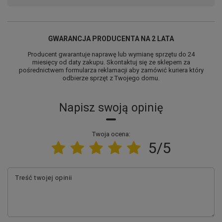
Zrób niespodziankę, która
zachwyci!
GWARANCJA PRODUCENTA NA 2 LATA
Producent gwarantuje naprawę lub wymianę sprzętu do 24
miesięcy od daty zakupu. Skontaktuj się ze sklepem za
Marshall, Chase, Skye i reszta ekipy czekają, aby
pośrednictwem formularza reklamacji aby
zamówić kuriera który
rozświetlić codzienność Twojego dziecka i wprowadzić
odbierze sprzęt z Twojego domu.
prawdziwą, patrolową atmosferę. Idealne na prezent, do
pokoju zabaw lub jako element dekoracji tematycznego
przyjęcia!
Napisz swoją opinię
Twoja ocena:
5/5
Treść twojej opinii