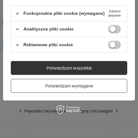
Zawsze
Funkcjonalne pliki cookie (wymagane)
aktywne
Forever Aparat natychmiastowy z flaszem ICF-16 różowy
134,99 zł
/
szt.
Analityczne pliki cookie
Forever Aparat natychmiastowy z flaszem ICF-03 niebieski
Reklamowe pliki cookie
134,99 zł
/
szt.
Potwierdzam wszystkie
SPRAWDŹ TAKŻE
Potwierdzam wymagane
Poprzedni z tej kategorii
Następny z tej kategorii