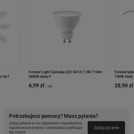
Forever Light Żarówka LED GU10 7.3W 710lm
Forever kab
a 3w1
6000K klasa F
100W biały
6,99 zł
28,90 zł
/
szt.
Potrzebujesz pomocy? Masz pytania?
Zadaj pytanie a my odpowiemy niezwłocznie,
Zadaj pytanie
najciekawsze pytania i odpowiedzi publikując
dla innych.