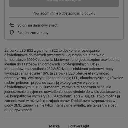
Powiadom mnie o dostępności produktu
30
dni na darmowy zwrot
Bezpieczne zakupy
Żarówka LED B22 z gwintem B22 to doskonałe rozwiązanie
oświetleniowe do różnych przestrzeni. Jej zimna biała barwa o
temperaturze 6000K zapewnia klarowne i energooszczędne oświetlenie,
idealne do zastosowań domowych i profesjonalnych. Dzięki
standardowemu zasilaniu 230V/50Hz oraz niskiemu poborowi mocy
wynoszącemu jedynie 10W, ta żarówka LED oferuje efektywność
energetyczną. Wykorzystując technologię LED, charakteryzuje się również
niskim poborem prądu, co czyni ją ekologicznym wyborem
oświetleniowym. Z 1060 lumenami, żarówka ta zapewnia silne, ale
jednocześnie przyjemne oświetlenie, odpowiednie do wielu zastosowań.
Jej kompaktowe wymiary (108x60x60mm) sprawiają, że łatwo można ją
zamontować w różnych rodzajach opraw. Dodatkowo, wyposażona w
diody SMD, zapewnia nie tylko intensywne światło, ale także trwałość i
długą żywotność.
Marka
Forever Light