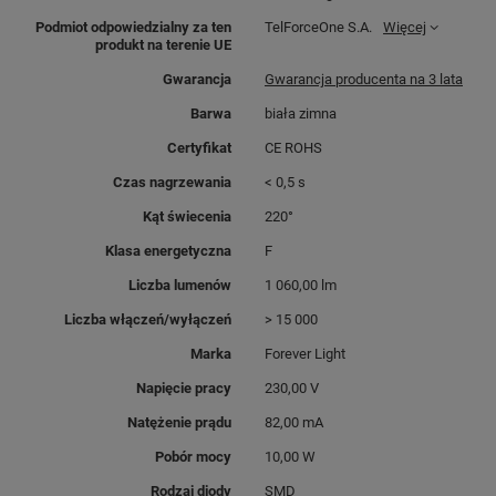
Podmiot odpowiedzialny za ten
TelForceOne S.A.
Więcej
produkt na terenie UE
Gwarancja
Gwarancja producenta na 3 lata
Barwa
biała zimna
Certyfikat
CE ROHS
Czas nagrzewania
< 0,5 s
Kąt świecenia
220°
Klasa energetyczna
F
Liczba lumenów
1 060,00 lm
Liczba włączeń/wyłączeń
> 15 000
Marka
Forever Light
Napięcie pracy
230,00 V
Natężenie prądu
82,00 mA
Pobór mocy
10,00 W
Rodzaj diody
SMD