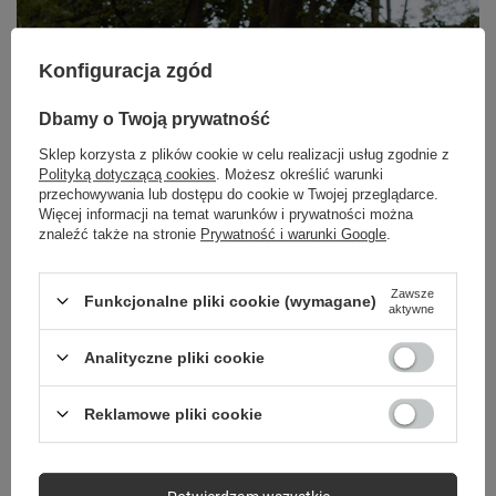
Konfiguracja zgód
Dbamy o Twoją prywatność
Sklep korzysta z plików cookie w celu realizacji usług zgodnie z
Polityką dotyczącą cookies
. Możesz określić warunki
przechowywania lub dostępu do cookie w Twojej przeglądarce.
Więcej informacji na temat warunków i prywatności można
znaleźć także na stronie
Prywatność i warunki Google
.
Zawsze
Funkcjonalne pliki cookie (wymagane)
aktywne
Analityczne pliki cookie
Reklamowe pliki cookie
Dzień Babci i Dziadka to doskonała okazja, aby wyrazić swoją miłość i
wdzięczność dla seniorów, którzy odegrali ważną rolę w naszym życiu.