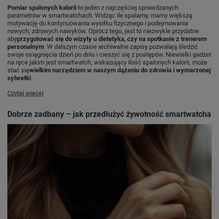
Pomiar spalonych kalorii
to jeden z najczęściej sprawdzanych
parametrów w smartwatchach. Widząc ile spalamy, mamy większą
motywację do kontynuowania wysiłku fizycznego i podejmowania
nowych, zdrowych nawyków. Oprócz tego, jest to niezwykle przydatne
aby
przygotować się do wizyty u dietetyka, czy na spotkanie z trenerem
personalnym
. W dalszym czasie archiwalne zapisy pozwalają śledzić
swoje osiągnięcia dzień po dniu i cieszyć się z postępów. Niewielki gadżet
na ręce jakim jest smartwatch, wskazujący ilość spalonych kalorii, może
stać się
wielkim narzędziem w naszym dążeniu do zdrowia i wymarzonej
sylwetki
.
Czytaj więcej
Dobrze zadbany – jak przedłużyć żywotność smartwatcha