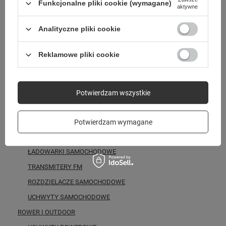
ŁADOWARKI INDUKCYJNE
Funkcjonalne pliki cookie (wymagane)
aktywne
POWERBANKI
Analityczne pliki cookie
KABLE I ADAPTERY
USB-C -&gt; USB-C
Reklamowe pliki cookie
USB-C -&gt; Lightning
USB-A -&gt; USB-C
USB-A -&gt; Lightning
Potwierdzam wszystkie
KABLE WIELOFUNKCYJNE
ADAPTERY I PRZEJŚCIÓWKI
Potwierdzam wymagane
MOTORYZACJA
ŁADOWARKI SAMOCHODOWE
TRANSMITERY FM
ROZDZIELACZE SAMOCHODOWE
UCHWYTY SAMOCHODOWE
ROWER I OUTDOOR