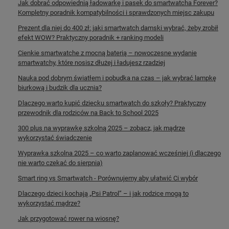
Jak dobrać odpowiednią ładowarkę i pasek do smartwatcha Forever?
Kompletny poradnik kompatybilności i sprawdzonych miejsc zakupu
Prezent dla niej do 400 zł: jaki smartwatch damski wybrać, żeby zrobił
efekt WOW? Praktyczny poradnik + ranking modeli
Cienkie smartwatche z mocną baterią – nowoczesne wydanie
smartwatchy, które nosisz dłużej i ładujesz rzadziej
Nauka pod dobrym światłem i pobudka na czas – jak wybrać lampkę
biurkową i budzik dla ucznia?
Dlaczego warto kupić dziecku smartwatch do szkoły? Praktyczny
przewodnik dla rodziców na Back to School 2025
300 plus na wyprawkę szkolną 2025 – zobacz, jak mądrze
wykorzystać świadczenie
Wyprawka szkolna 2025 – co warto zaplanować wcześniej (i dlaczego
nie warto czekać do sierpnia)
Smart ring vs Smartwatch - Porównujemy aby ułatwić Ci wybór
Dlaczego dzieci kochają „Psi Patrol” – i jak rodzice mogą to
wykorzystać mądrze?
Jak przygotować rower na wiosnę?