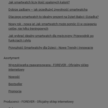
Jak smartwatch liczy ilość spalonych kalorii?
Dobrze zadbany – jak przedłużyć żywotność smartwatcha
Dlaczego smartwatch to idealny prezent na Dzień Babci i Dziadka?
Nowy rok - nowa ja! Jak smartwatch może pomóc Ci w osiąganiu
celów, nie tylko treningowych
Jak wybrać idealny smartwatch dla mężczyzny: Przewodnik po
funkcjach i stylu
Przyszłość Smartwatchy dla Dzieci - Nowe Trendy i Innowacje
Asortyment
Wyszukiwarka zaawansowana - FOREVER - Oficjalny sklep
internetowy
Nowość
Bestseller
Promocja
Producenci - FOREVER - Oficjalny sklep internetowy