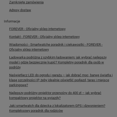
Zamknięte zamówienia
Adresy dostaw
Informacje
FOREVER - Oficjalny sklep internetowy
Kontakt - FOREVER - Oficjalny sklep internetowy
Wiadomości - Smartwatche poradnik i ciekawostki - FOREVER -
Oficjalny sklep internetowy
Ładowarka podróżna z szybkim ładowaniem: jak wybrać najlepszy
model i gdzie bezpiecznie kupić? Kompletny poradnik dla osób w
podróży
Naświetlacz LED do ogrodu i garażu – jak dobrać moc, barwę światła i
klasę szczelności IP, żeby idealnie oświetlić podjazd, taras i miejsce
parkingowe?
Najlepszy podróżny projektor przenośny do 400 zł – jak wybrać
kompaktowy projektor na wyjazdy?
Jaki smartwatch dla dziecka z lokalizatorem GPS i dzwonieniem?
Kompleksowy poradnik dla rodziców